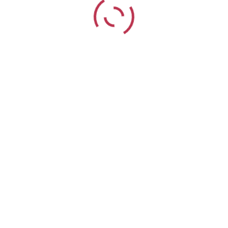
CONTACTO
Rua Henrique Lopes, nº 166 RC DT
4900-716 Viana do Castelo
(+351) 916 924 679 (Custo de uma chamada para a rede
móvel nacional.)
geral@topelite.pt
DADOS DA EMPRESA