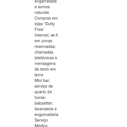
engarrafada
e sumos
naturais
Compras em
lojas “Dutty
Free”
Internet; wi-fi
em zonas
reservadas;
chamadas
telefónicas e
mensagens
de texto em
terra
Mini bar,
serviço de
quarto 24
horas;
babysitter;
lavandaria e
engomadaria
Serviço
Médico