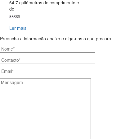
64,7 quilómetros de comprimento e
de
Avaliação
5.00
Ler mais
de 5
Preencha a informação abaixo e diga-nos o que procura.