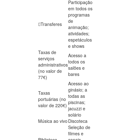
Participação
em todos os
programas
de
Transferes
animação;
atividades;
espetáculos
e shows
Taxas de
Acesso a
serviços
todos os
administrativos
salões e
(no valor de
bares
77€)
Acesso ao
ginásio; a
Taxas
todas as
portuárias (no
piscinas;
valor de 220€)
jacuzzi e
solário
Música ao vivo
Discoteca
Seleção de
filmes e
Biblioteca
canais