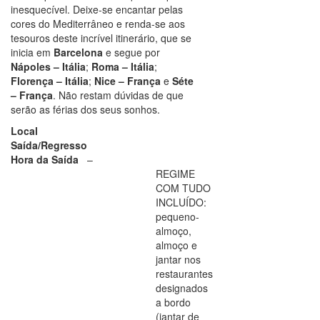
inesquecível. Deixe-se encantar pelas
cores do Mediterrâneo e renda-se aos
tesouros deste incrível itinerário, que se
inicia em
Barcelona
e segue por
Nápoles – Itália
;
Roma – Itália
;
Florença – Itália
;
Nice – França
e
Séte
– França
. Não restam dúvidas de que
serão as férias dos seus sonhos.
Local
Saída/Regresso
Hora da Saída
–
REGIME
COM TUDO
INCLUÍDO:
pequeno-
almoço,
almoço e
jantar nos
restaurantes
designados
a bordo
(jantar de