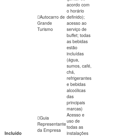
acordo com
o horário
Autocarro de
definido);
Grande
acesso ao
Turismo
serviço de
buffet; todas
as bebidas
estão
incluídas
(água,
sumos, café,
chá,
refrigerantes
e bebidas
alcoólicas
das
principais
marcas)
Acesso e
Guia
uso de
Representante
todas as
da Empresa
Incluído
instalações